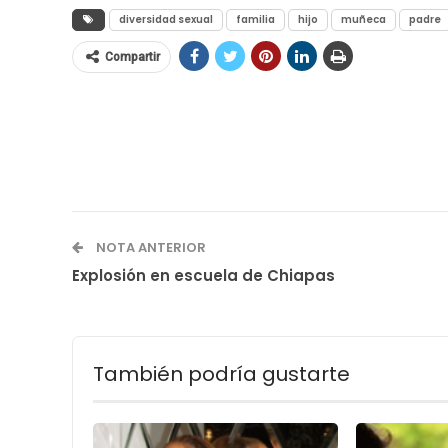
diversidad sexual
familia
hijo
muñeca
padre
Compartir
NOTA ANTERIOR
Explosión en escuela de Chiapas
También podría gustarte