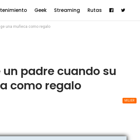
etenimiento
Geek
Streaming
Rutas
elige una muñeca como regalo
e un padre cuando su
ca como regalo
MUJER