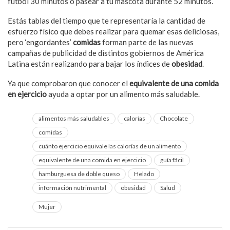
fútbol 30 minutos o pasear a tu mascota durante 52 minutos.
Estás tablas del tiempo que te representaría la cantidad de
esfuerzo físico que debes realizar para quemar esas deliciosas,
pero ‘engordantes’
comidas
forman parte de las nuevas
campañas de publicidad de distintos gobiernos de América
Latina están realizando para bajar los índices de
obesidad
.
Ya que comprobaron que conocer el
equivalente de una comida
en ejercicio
ayuda a optar por un alimento más saludable.
alimentos más saludables
calorías
Chocolate
comidas
cuánto ejercicio equivale las calorías de un alimento
equivalente de una comida en ejercicio
guía fácil
hamburguesa de doble queso
Helado
información nutrimental
obesidad
Salud
Mujer