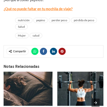
¿Qué no puede faltar en tu mochila de viaje?
nutrición
pepino
perder peso
pérdida de peso
Salud
Mujer
salud
Compartir
Notas Relacionadas