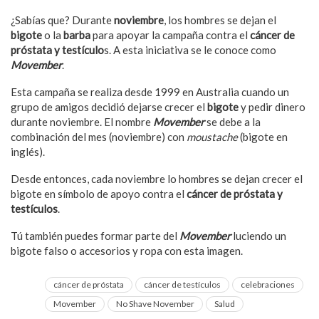
¿Sabías que? Durante
noviembre
, los hombres se dejan el
bigote
o la
barba
para apoyar la campaña contra el
cáncer de
próstata y testículo
s. A esta iniciativa se le conoce como
Movember
.
Esta campaña se realiza desde 1999 en Australia cuando un
grupo de amigos decidió dejarse crecer el
bigote
y pedir dinero
durante noviembre. El nombre
Movember
se debe a la
combinación del mes (noviembre) con
moustache
(bigote en
inglés).
Desde entonces, cada noviembre lo hombres se dejan crecer el
bigote en símbolo de apoyo contra el
cáncer de próstata y
testículos
.
Tú también puedes formar parte del
Movember
luciendo un
bigote falso o accesorios y ropa con esta imagen.
cáncer de próstata
cáncer de testículos
celebraciones
Movember
No Shave November
Salud