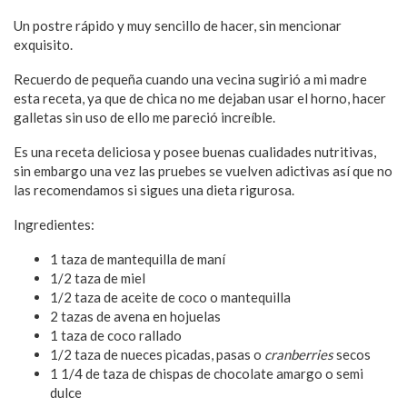
Un postre rápido y muy sencillo de hacer, sin mencionar
exquisito.
Recuerdo de pequeña cuando una vecina sugirió a mi madre
esta receta, ya que de chica no me dejaban usar el horno, hacer
galletas sin uso de ello me pareció increíble.
Es una receta deliciosa y posee buenas cualidades nutritivas,
sin embargo una vez las pruebes se vuelven adictivas así que no
las recomendamos si sigues una dieta rigurosa.
Ingredientes:
1 taza de mantequilla de maní
1/2 taza de miel
1/2 taza de aceite de coco o mantequilla
2 tazas de avena en hojuelas
1 taza de coco rallado
1/2 taza de nueces picadas, pasas o
cranberries
secos
1 1/4 de taza de chispas de chocolate amargo o semi
dulce