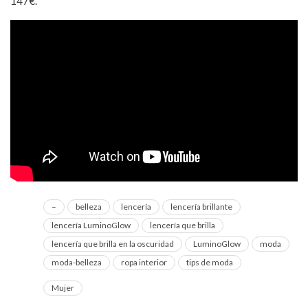
147€.
–
belleza
lencería
lencería brillante
lencería LuminoGlow
lencería que brilla
lencería que brilla en la oscuridad
LuminoGlow
moda
moda-belleza
ropa interior
tips de moda
Mujer