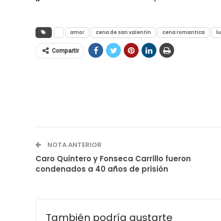
amor
cena de san valentin
cena romantica
l
Compartir
NOTA ANTERIOR
Caro Quintero y Fonseca Carrillo fueron
condenados a 40 años de prisión
También podría gustarte