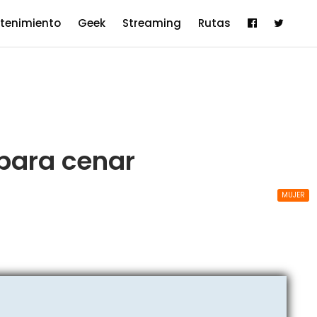
etenimiento
Geek
Streaming
Rutas
para cenar
MUJER