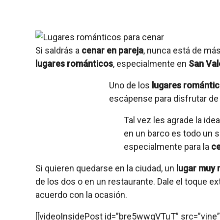
Si saldrás a
cenar en pareja
, nunca está de má
lugares románticos
, especialmente en
San Val
Uno de los
lugares románti
escápense para disfrutar de
Tal vez les agrade la ide
en un barco es todo un 
especialmente para la
ce
Si quieren quedarse en la ciudad, un
lugar muy 
de los dos o en un restaurante. Dale el toque ex
acuerdo con la ocasión.
[[videoInsidePost id=”bre5wwqVTuT” src=”vine” 