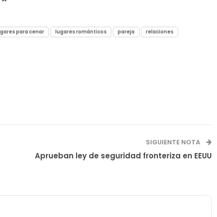
ugares para cenar
lugares románticos
pareja
relaciones
SIGUIENTE NOTA
Aprueban ley de seguridad fronteriza en EEUU