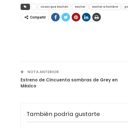
cosas que excitan
excitar
excitar a hombre
pa
Compartir
NOTA ANTERIOR
Estreno de Cincuenta sombras de Grey en
México
También podría gustarte