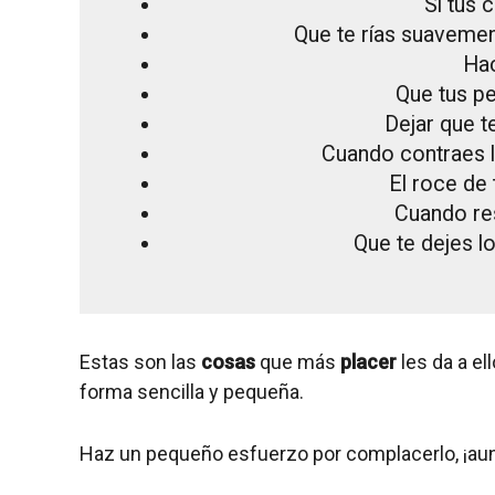
Si tus 
Que te rías suavemen
Hac
Que tus p
Dejar que t
Cuando contraes l
El roce de
Cuando re
Que te dejes l
Estas son las
cosas
que más
placer
les da a el
forma sencilla y pequeña.
Haz un pequeño esfuerzo por complacerlo, ¡aun