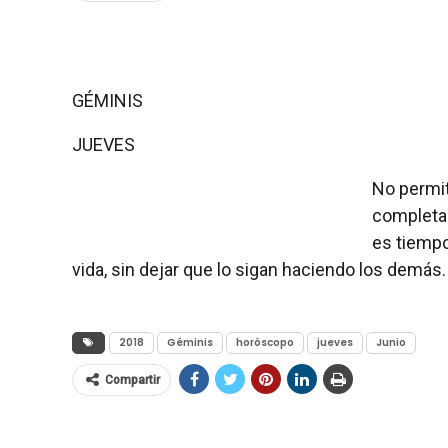
GÉMINIS
JUEVES
No permit
completam
es tiempo
vida, sin dejar que lo sigan haciendo los demás.
2018
Géminis
horóscopo
jueves
Junio
Compartir