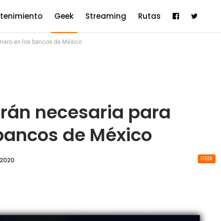
etenimiento
Geek
Streaming
Rutas
dinero en los bancos de México
erán necesaria para
s bancos de México
GEEK
 2020