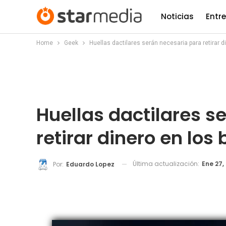
Noticias
Entr
Home
Geek
Huellas dactilares serán necesaria para retirar 
Huellas dactilares s
retirar dinero en lo
Última actualización:
Ene 27,
Por:
Eduardo Lopez