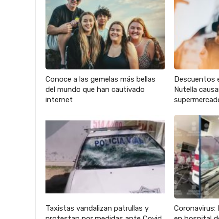
Conoce a las gemelas más bellas
Descuentos 
del mundo que han cautivado
Nutella caus
internet
supermercad
Taxistas vandalizan patrullas y
Coronavirus: 
protestan por medidas ante Covid
en hospital 