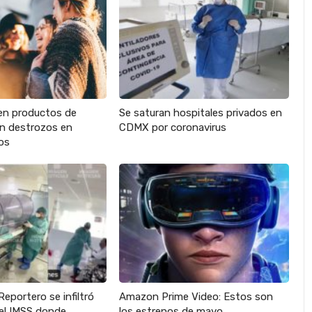
en productos de
Se saturan hospitales privados en
an destrozos en
CDMX por coronavirus
os
Reportero se infiltró
Amazon Prime Video: Estos son
del IMSS donde
los estrenos de mayo