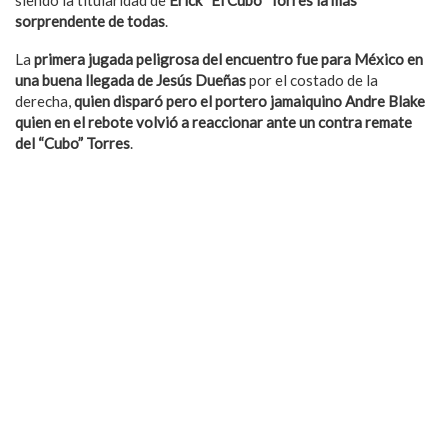
siendo la titularidad de
Erick “El Cubo” Torres la más
sorprendente de todas
.
La
primera jugada peligrosa del encuentro fue para México en
una buena llegada de Jesús Dueñas
por el costado de la
derecha,
quien disparó pero el portero jamaiquino Andre Blake
quien en el rebote volvió a reaccionar ante un contra remate
del “Cubo” Torres
.