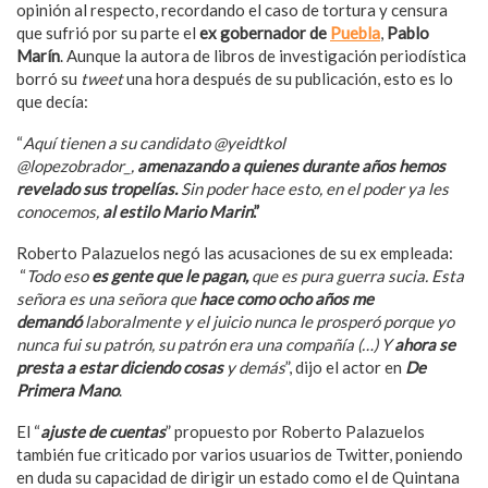
opinión al respecto, recordando el caso de tortura y censura
que sufrió por su parte el
ex gobernador de
Puebla
,
Pablo
Marín
. Aunque la autora de libros de investigación periodística
borró su
tweet
una hora después de su publicación, esto es lo
que decía:
“
Aquí tienen a su candidato @yeidtkol
@lopezobrador_,
amenazando a quienes durante años hemos
revelado sus tropelías.
Sin poder hace esto, en el poder ya les
conocemos,
al estilo Mario Marin
.”
Roberto Palazuelos negó las acusaciones de su ex empleada:
“
Todo eso
es gente que le pagan,
que es pura guerra sucia. Esta
señora es una señora que
hace como ocho años me
demandó
laboralmente y el juicio nunca le prosperó porque yo
nunca fui su patrón, su patrón era una compañía (…) Y
ahora se
presta a estar diciendo cosas
y demás
”, dijo el actor en
De
Primera Mano
.
El “
ajuste de cuentas
” propuesto por Roberto Palazuelos
también fue criticado por varios usuarios de Twitter, poniendo
en duda su capacidad de dirigir un estado como el de Quintana