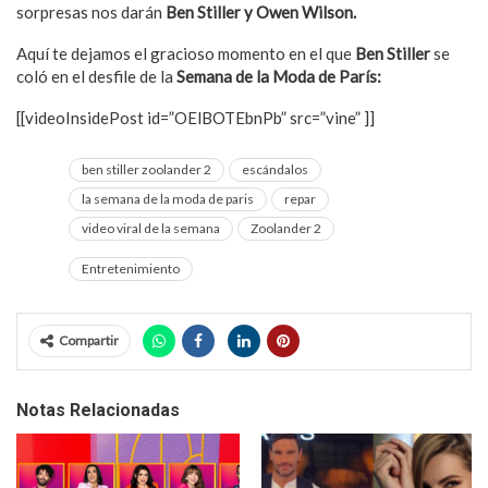
sorpresas nos darán
Ben Stiller y Owen Wilson.
Aquí te dejamos el gracioso momento en el que
Ben Stiller
se
coló en el desfile de la
Semana de la Moda de París:
[[videoInsidePost id=”OElBOTEbnPb” src=”vine” ]]
ben stiller zoolander 2
escándalos
la semana de la moda de paris
repar
video viral de la semana
Zoolander 2
Entretenimiento
Compartir
Notas Relacionadas