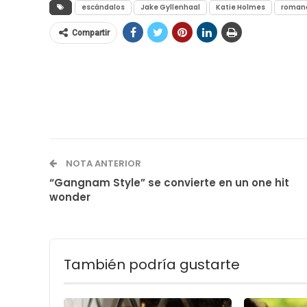
escándalos
Jake Gyllenhaal
Katie Holmes
roman
Compartir
NOTA ANTERIOR
“Gangnam Style” se convierte en un one hit
wonder
También podría gustarte