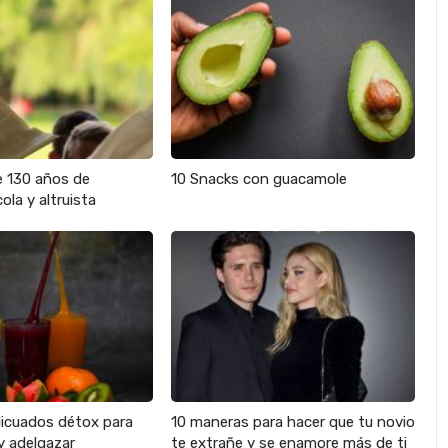
e 130 años de
10 Snacks con guacamole
ola y altruista
licuados détox para
10 maneras para hacer que tu novio
y adelgazar
te extrañe y se enamore más de ti