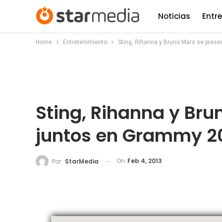
Noticias
Entr
Home
Entretenimiento
Sting, Rihanna y Bruno Mars se pres
Sting, Rihanna y Bru
juntos en Grammy 2
On
Feb 4, 2013
Por:
StarMedia