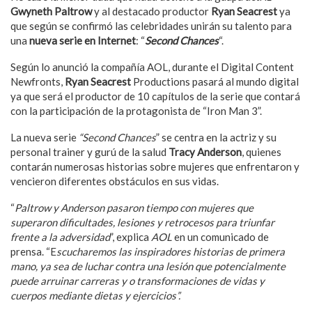
Gwyneth Paltrow
y al destacado productor
Ryan Seacrest
ya
que según se confirmó las celebridades unirán su talento para
una
nueva serie en Internet
: “
Second Chances
“.
Según lo anunció la compañía AOL, durante el Digital Content
Newfronts,
Ryan Seacrest
Productions pasará al mundo digital
ya que será el productor de 10 capítulos de la serie que contará
con la participación de la protagonista de “Iron Man 3”.
La nueva serie
“Second Chances
” se centra en la actriz y su
personal trainer y gurú de la salud
Tracy Anderson
, quienes
contarán numerosas historias sobre mujeres que enfrentaron y
vencieron diferentes obstáculos en sus vidas.
“
Paltrow y Anderson pasaron tiempo con mujeres que
superaron dificultades, lesiones y retrocesos para triunfar
frente a la adversidad
”, explica
AOL
en un comunicado de
prensa. “E
scucharemos las inspiradores historias de primera
mano, ya sea de luchar contra una lesión que potencialmente
puede arruinar carreras y o transformaciones de vidas y
cuerpos mediante dietas y ejercicios”.