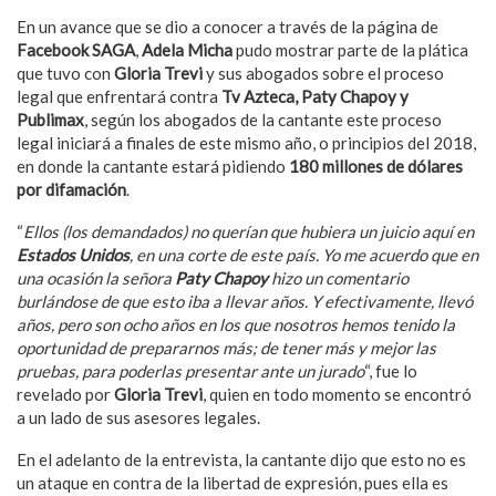
En un avance que se dio a conocer a través de la página de
Facebook SAGA
,
Adela Micha
pudo mostrar parte de la plática
que tuvo con
Gloria Trevi
y sus abogados sobre el proceso
legal que enfrentará contra
Tv Azteca, Paty Chapoy y
Publimax
, según los abogados de la cantante este proceso
legal iniciará a finales de este mismo año, o principios del 2018,
en donde la cantante estará pidiendo
180 millones de dólares
por difamación
.
“
Ellos (los demandados) no querían que hubiera un juicio aquí en
Estados Unidos
, en una corte de este país. Yo me acuerdo que en
una ocasión la señora
Paty Chapoy
hizo un comentario
burlándose de que esto iba a llevar años. Y efectivamente, llevó
años, pero son ocho años en los que nosotros hemos tenido la
oportunidad de prepararnos más; de tener más y mejor las
pruebas, para poderlas presentar ante un jurado
“, fue lo
revelado por
Gloria Trevi
, quien en todo momento se encontró
a un lado de sus asesores legales.
En el adelanto de la entrevista, la cantante dijo que esto no es
un ataque en contra de la libertad de expresión, pues ella es