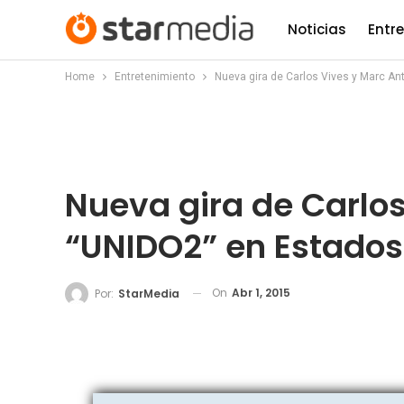
Noticias
Entr
Home
Entretenimiento
Nueva gira de Carlos Vives y Marc A
Nueva gira de Carlo
“UNIDO2” en Estados
On
Abr 1, 2015
Por:
StarMedia