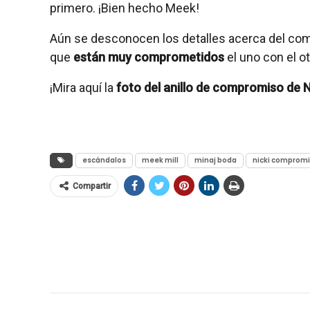
primero. ¡Bien hecho Meek!
Aún se desconocen los detalles acerca del co
que
están muy comprometidos
el uno con el ot
¡Mira aquí la
foto del anillo de compromiso de N
escándalos
meek mill
minaj boda
nicki comprom
Compartir