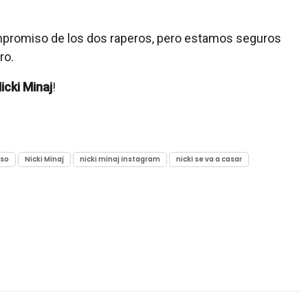
mpromiso de los dos raperos, pero estamos seguros
ro.
icki Minaj
!
iso
Nicki Minaj
nicki minaj instagram
nicki se va a casar