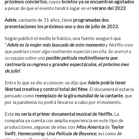
próximos conciertos
, cuyos
boletos ya se encuentran agotados
a pesar de que el evento tendrá lugar en el
verano del 2022
.
Adele
, cantante de 31 años, tiene
programadas dos
presentaciones los próximos uno y dos de julio de 2022.
Según publicó el medio británico, una fuente aseguró que
“
Adele es la mujer más buscada de este momento
y Netflix cree
que podrían crear algo realmente especial con ella. Se acercó a
su equipo sobre una
posible película multimillonaria que
rastrearía su regreso y grandes espectáculos, el próximo mes
de julio
”.
Entre lo que se dio a conocer, se dijo que
Adele podría tener
libertad creativa y control total del filme
. El documental estaría
pensado como
reemplazo de la gira mundial de la cantante
, que
por la pandemia no podrá llevarse a cabo por el momento.
Este
no sería el primer documental musical de Netflix
. La
compañía ya cuenta con amplia experiencia en este tipo de
producciones, algunas de ellas son
Miss America
de
Taylor
Swift
,
Homecoming: Una Película de Beyonce
, así como
In