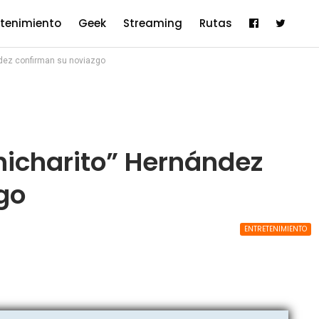
etenimiento
Geek
Streaming
Rutas
ández confirman su noviazgo
Chicharito” Hernández
go
ENTRETENIMIENTO