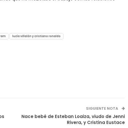
gram
lucía villalón y cristiano ronaldo
SIGUIENTE NOTA
os
Nace bebé de Esteban Loaiza, viudo de Jenni
Rivera, y Cristina Eustace