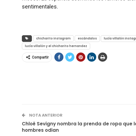
sentimentales.
chicharito instagram
escándalos
lucía villalón insta
lucía villalón y el chicharito hernandez
Compartir
NOTA ANTERIOR
Chloë Sevigny nombra la prenda de ropa que l
hombres odian