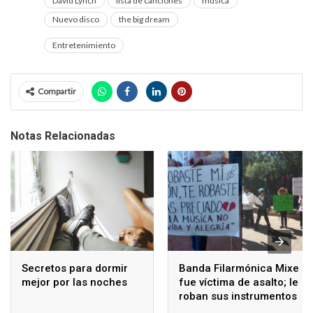
David Lynch
lista de canciones
música
Nuevo disco
the big dream
Entretenimiento
Compartir
Notas Relacionadas
Secretos para dormir
Banda Filarmónica Mixe
mejor por las noches
fue víctima de asalto; le
roban sus instrumentos