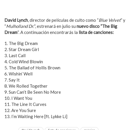
David Lynch
, director de películas de culto como “
Blue Velvet
” y
“
Mulholland Dr.
“, estrenará en julio su
nuevo disco “The Big
Dream
“. A continuación encontrarás la
lista de canciones:
1. The Big Dream
2. Star Dream Girl
3. Last Call
4. Cold Wind Blowin
5. The Ballad of Hollis Brown
6. Wishin’ Well
7. Say It
8. We Rolled Together
9. Sun Can’t Be Seen No More
10. I Want You
11. The Line It Curves
12. Are You Sure
13. I’m Waiting Here [ft. Lykke Li]