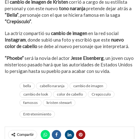
El
cambio de imagen de Kristen
corrió a cargo de su estilista
personal y con este nuevo
tono naranja
pretende dejar atrás a
“Bella”
, personaje con el que se hiciera famosa en la saga
“Crepúsculo”
.
La actriz compartió su
cambio de imagen
en la red social
Instagram
, donde subió una foto y escribió que este
nuevo
color de cabello
se debe al nuevo personaje que interpretará.
“Phoebe”
será la novia del actor
Jesse Eisenberg
, un joven cuyo
misterioso pasado hará que las autoridades de Estados Unidos
lo persigan hasta su pueblo para acabar con su vida.
bella
cabello naranja
cambio de imagen
cambio de look
color de cabello
Crepúsculo
famosos
kristen stewart
Entretenimiento
Compartir