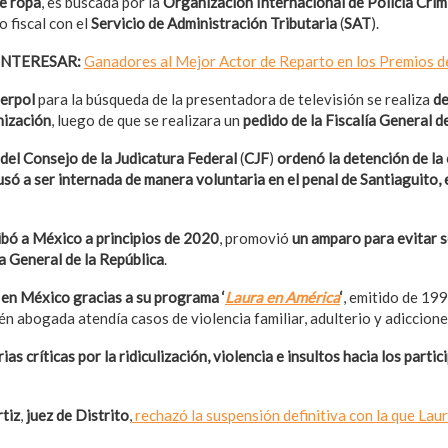
e ropa
, es buscada por la
Organización Internacional de Policía Crim
 fiscal con el
Servicio de Administración Tributaria
(
SAT
).
INTERESAR:
Ganadores al Mejor Actor de Reparto en los Premios d
terpol
para la búsqueda de la presentadora de televisión se realiza
de
nización
, luego de que se realizara un
pedido de la Fiscalía General d
 del Consejo de la Judicatura Federal
(
CJF
)
ordenó la detención de la
usó a ser internada de manera voluntaria en el penal de Santiaguito, 
ibó a México a principios de 2020
, promovió
un amparo para evitar 
a General de la República
.
 en México gracias a su programa ‘
Laura en América
‘
, emitido de 19
ién abogada atendía casos de violencia familiar, adulterio y adiccione
as críticas por la ridiculización, violencia e insultos hacia los parti
tiz
,
juez de Distrito
,
rechazó la suspensión definitiva con la que La