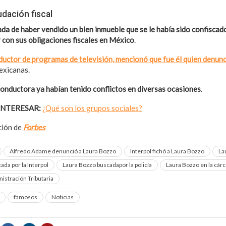
udación fiscal
da de haber vendido un bien inmueble que se le había sido confiscad
 con sus obligaciones fiscales en México
.
uctor de programas de televisión, mencionó que fue él quien denunc
exicanas.
onductora ya habían tenido conflictos en diversas ocasiones
.
INTERESAR:
¿Qué son los grupos sociales?
ación de
Forbes
Alfredo Adame denunció a Laura Bozzo
Interpol fichó a Laura Bozzo
La
da por la Interpol
Laura Bozzo buscadapor la policía
Laura Bozzo en la cárc
istración Tributaria
famosos
Noticias