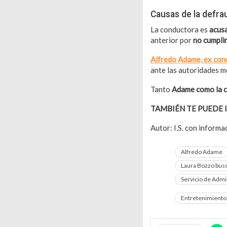
Causas de la defra
La conductora es
acusa
anterior por
no cumplir
Alfredo Adame, ex cond
ante las autoridades m
Tanto
Adame como la c
TAMBIÉN TE PUEDE 
Autor: I.S. con inform
Alfredo Adame
Laura Bozzo busca
Servicio de Admin
Entretenimiento