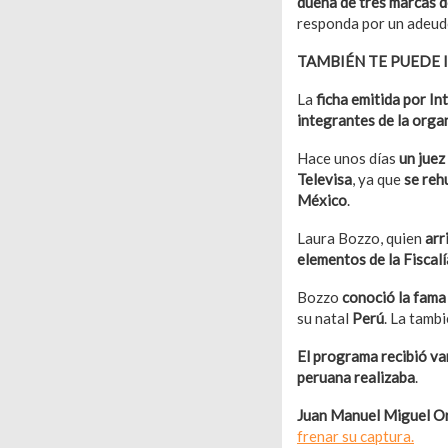
dueña de tres marcas d
responda por un adeudo
TAMBIÉN TE PUEDE 
La
ficha emitida por In
integrantes de la orga
Hace unos días
un juez
Televisa
, ya que
se reh
México
.
Laura Bozzo, quien
arr
elementos de la Fiscalí
Bozzo
conoció la fama
su natal
Perú
. La tamb
El programa recibió vari
peruana realizaba
.
Juan Manuel Miguel Or
frenar su captura.