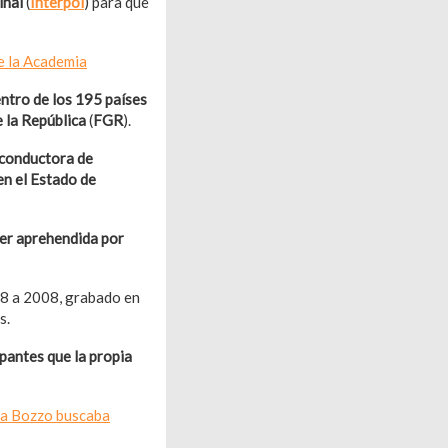
inal
(
Interpol
) para que
e la Academia
ntro de los 195 países
e la República
(
FGR
).
 conductora de
en el Estado de
ser aprehendida por
98 a 2008, grabado en
s.
cipantes que la propia
ura Bozzo buscaba