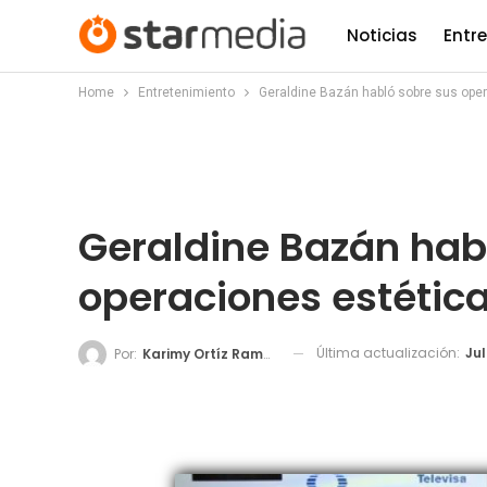
Noticias
Entr
Home
Entretenimiento
Geraldine Bazán habló sobre sus ope
Geraldine Bazán hab
operaciones estétic
Última actualización:
Jul
Por:
Karimy Ortíz Ramos