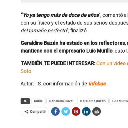
“
Yo ya tengo más de doce de años
”, comentó a
con su físico y el estado de sus senos después
del tamaño perfecto
”, finalizó.
Geraldine Bazán ha estado en los reflectores
,
mantiene con el empresario Luis Murillo
, esto
TAMBIÉN TE PUEDE INTERESAR:
Con un video d
Soto
Autor: I.S. con información de
Infobae
bubis
Consuelo Duval
Geraldine Bazán
Luis Murill
Compartir