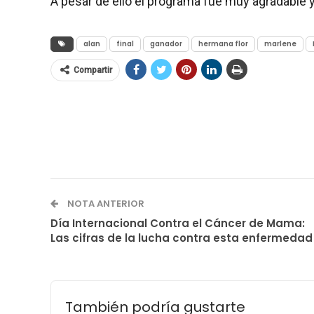
A pesar de ello el programa fue muy agradable y
alan
final
ganador
hermana flor
marlene
Compartir
NOTA ANTERIOR
Día Internacional Contra el Cáncer de Mama:
Las cifras de la lucha contra esta enfermedad
También podría gustarte