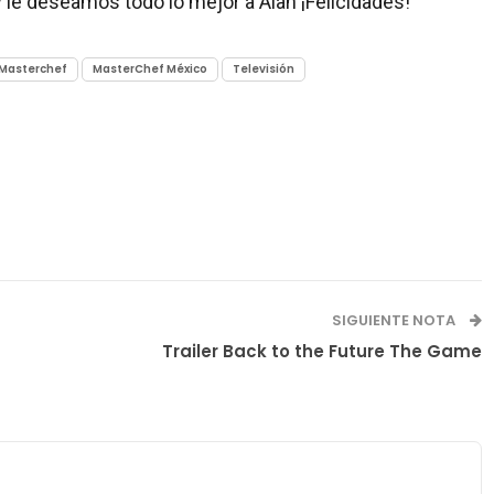
 le deseamos todo lo mejor a Alan ¡Felicidades!
Masterchef
MasterChef México
Televisión
SIGUIENTE NOTA
Trailer Back to the Future The Game