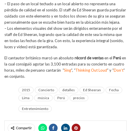
– El paso de un local techado a un local abierto no representa una
pérdida de calidad en el sonido. El staff de Ed Sheeran guarda particular
cuidado con este elemento y en todos los shows de su gira se aseguran
personalmente que se escuche bien hasta en la ubicación más lejana.
– Los elementos visuales del show serán dirigidos enteramente por el
staff de Ed Sheeran, logrando que la calidad de este sea la misma que
en todas las fechas de la gira. Con esto, la experiencia integral (sonido,
luces y video) está garantizada.
El cantautor británico marcó un absoluto
récord de ventas
en el
Perú
en
la cual consiguió agotar las 3,100 entradas para su concierto en cuatro
horas, miles de peruano cantarán “
Sing
”, “
Thinking Out Loud
” y “
Don’t
”
en conjunto.
2015
Concierto
detalles
Ed Sheeran
Fecha
Lima
música
Perú
precios
Entretenimiento
Compartir