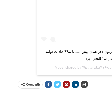
رتون لاغر شدن بهش میاد یا نه?? #ادل#خواننده
A post shared by
?سلبریتی ها‌?
(@cel
Compartir