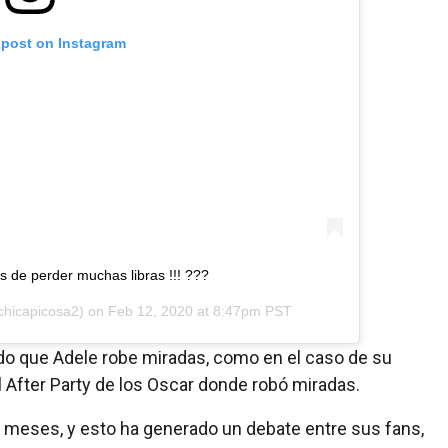
 post on Instagram
s de perder muchas libras !!! ???
hicapicosa2) on
Feb 12, 2020 at 8:47pm PST
ado que Adele robe miradas, como en el caso de su
el After Party de los Oscar donde robó miradas.
s meses, y esto ha generado un debate entre sus fans,