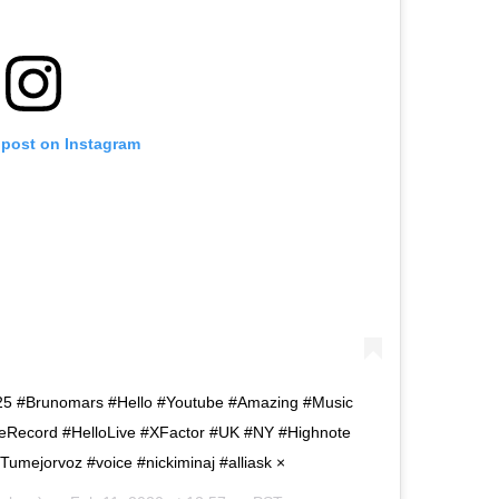
 post on Instagram
25 #Brunomars #Hello #Youtube #Amazing #Music
beRecord #HelloLive #XFactor #UK #NY #Highnote
umejorvoz #voice #nickiminaj #alliask ×