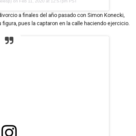
lesp) on
Feb 11, 2020 at 12:57pm PST
ivorcio a finales del año pasado con Simon Konecki,
figura, pues la captaron en la calle haciendo ejercicio.