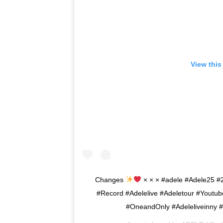
View this
Changes
× × × #adele #Adele25 #
#Record #Adelelive #Adeletour #Youtu
#OneandOnly #Adeleliveinny #T