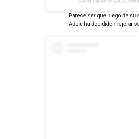
A post shared by
ADELE
(@ade
Parece ser que luego de su d
Adele ha decidido mejorar su 