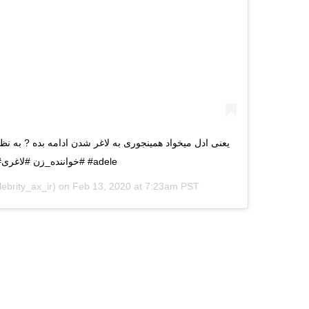
یعنی ادل میخواد همینجوری به لاغر شدن ادامه بده ? به نظ
#خواننده_زن #لاغری#رژیم#کاهش_وزن #adele
ebrity_ax_ir) on
Feb 13, 2020 at 7:23am PST