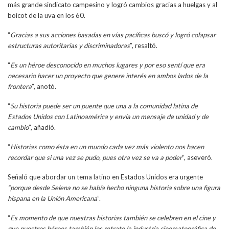
más grande sindicato campesino y logró cambios gracias a huelgas y al
boicot de la uva en los 60.
“
Gracias a sus acciones basadas en vías pacíficas buscó y logró colapsar
estructuras autoritarias y discriminadoras
”, resaltó.
“
Es un héroe desconocido en muchos lugares y por eso sentí que era
necesario hacer un proyecto que genere interés en ambos lados de la
frontera
”, anotó.
“
Su historia puede ser un puente que una a la comunidad latina de
Estados Unidos con Latinoamérica y envía un mensaje de unidad y de
cambio
”, añadió.
“
Historias como ésta en un mundo cada vez más violento nos hacen
recordar que si una vez se pudo, pues otra vez se va a poder
”, aseveró.
Señaló que abordar un tema latino en Estados Unidos era urgente
“porque desde Selena no se había hecho ninguna historia sobre una figura
hispana en la Unión Americana
”.
“
Es momento de que nuestras historias también se celebren en el cine y
que nuestros héroes también los retrate la industria cinematográfica de