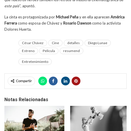
este país
”, apuntó.
La cinta es protagonizada por
Michael Peña
y en ella aparecen
América
Ferrera
como esposa de Chávez y
Rosario Dawson
como la activista
Dolores Huerta.
César Chávez
Cine
detalles
Diego Lunae
Estreno
Película
resumend
Entretenimiento
Compartir
Notas Relacionadas