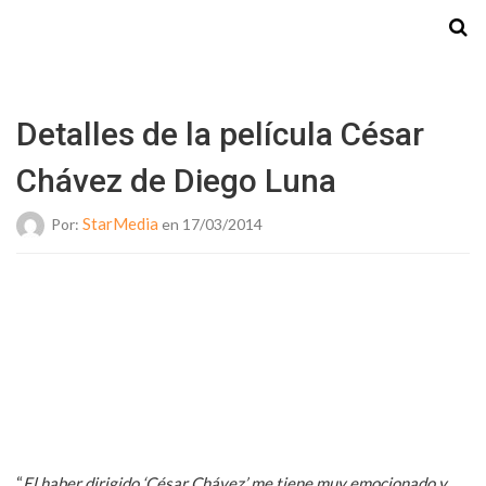
Starmedia
Detalles de la película César
Chávez de Diego Luna
StarMedia
Por:
en 17/03/2014
“
El haber dirigido ‘César Chávez’ me tiene muy emocionado y