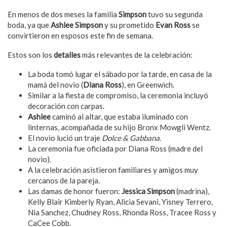
En menos de dos meses la familia
Simpson
tuvo su segunda
boda, ya que
Ashlee Simpson
y su prometido
Evan Ross
se
convirtieron en esposos este fin de semana.
Estos son los
detalles
más relevantes de la celebración:
La boda tomó lugar el sábado por la tarde, en casa de la
mamá del novio (
Diana Ross
), en Greenwich.
Similar a la fiesta de compromiso, la ceremonia incluyó
decoración con carpas.
Ashlee
caminó al altar, que estaba iluminado con
linternas, acompañada de su hijo Bronx Mowgli Wentz.
El novio lució un traje
Dolce & Gabbana.
La ceremonia fue oficiada por Diana Ross (madre del
novio).
A la celebración asistieron familiares y amigos muy
cercanos de la pareja.
Las damas de honor fueron:
Jessica Simpson
(madrina),
Kelly Blair Kimberly Ryan, Alicia Sevani, Yisney Terrero,
Nia Sanchez, Chudney Ross, Rhonda Ross, Tracee Ross y
CaCee Cobb.