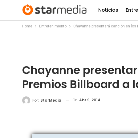
Noticias
Entr
Home
Entretenimiento
Chayanne presentará canción en los P
Chayanne presentará
Premios Billboard a 
On
Abr 9, 2014
Por:
StarMedia