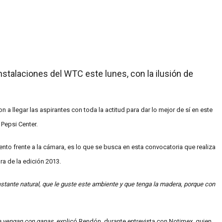
instalaciones del WTC este lunes, con la ilusión de
a llegar las aspirantes con toda la actitud para dar lo mejor de sí en este
 Pepsi Center.
ento frente a la cámara, es lo que se busca en esta convocatoria que realiza
a de la edición 2013.
stante natural, que le guste este ambiente y que tenga la madera, porque con
ue vengan con ganas
, explicó Rendón, durante entrevista con Notimex, quien