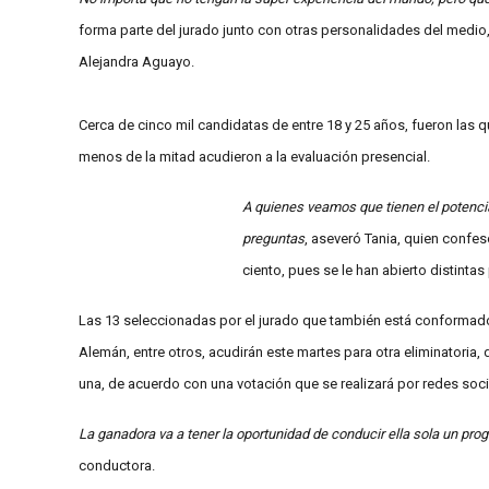
forma parte del jurado junto con otras personalidades del medio, 
Alejandra Aguayo.
Cerca de cinco mil candidatas de entre 18 y 25 años, fueron las 
menos de la mitad acudieron a la evaluación presencial.
A quienes veamos que tienen el potenc
preguntas
, aseveró Tania, quien confe
ciento, pues se le han abierto distintas
Las 13 seleccionadas por el jurado que también está conformado
Alemán, entre otros, acudirán este martes para otra eliminatoria, d
una, de acuerdo con una votación que se realizará por redes soci
La ganadora va a tener la oportunidad de conducir ella sola un prog
conductora.