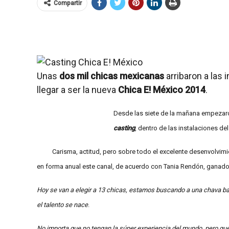
Compartir
Unas
dos mil chicas mexicanas
arribaron a las 
llegar a ser la nueva
Chica E! México 2014
.
Desde las siete de la mañana empezaron 
casting
, dentro de las instalaciones del
Carisma, actitud, pero sobre todo el excelente desenvolvimi
en forma anual este canal, de acuerdo con Tania Rendón, ganador
Hoy se van a elegir a 13 chicas, estamos buscando a una chava ba
el talento se nace
.
No importa que no tengan la súper experiencia del mundo, pero q