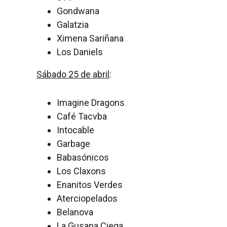
Gondwana
Galatzia
Ximena Sariñana
Los Daniels
Sábado 25 de abril
:
Imagine Dragons
Café Tacvba
Intocable
Garbage
Babasónicos
Los Claxons
Enanitos Verdes
Aterciopelados
Belanova
La Gusana Ciega