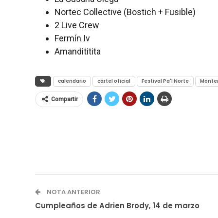
Nortec Collective (Bostich + Fusible)
2 Live Crew
Fermín Iv
Amandititita
calendario
cartel oficial
Festival Pa'l Norte
Monter
Compartir
NOTA ANTERIOR
Cumpleaños de Adrien Brody, 14 de marzo