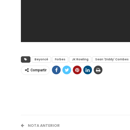
Beyoncé
Forbes
JK Rowling
Sean 'Diddy' Combes
Compartir
NOTA ANTERIOR