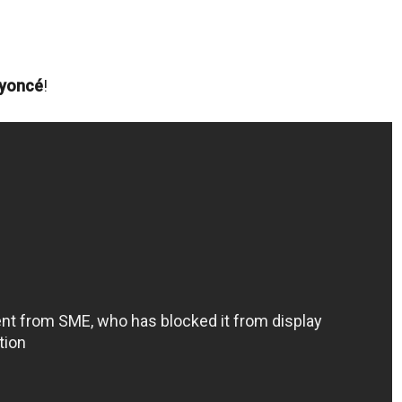
yoncé
!