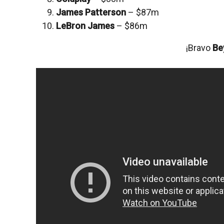
James Patterson
– $87m
LeBron James
– $86m
¡Bravo
Be