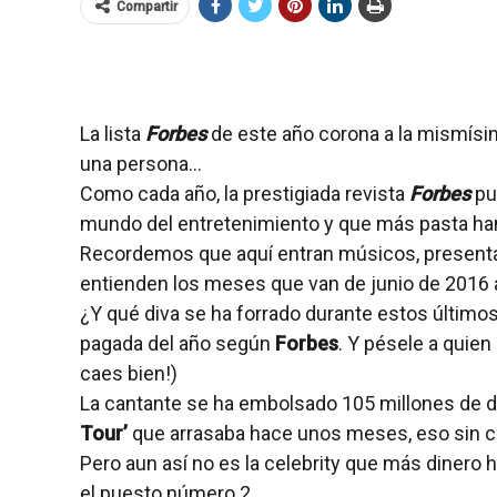
Compartir
La lista
Forbes
de este año corona a la mismís
una persona…
Como cada año, la prestigiada revista
Forbes
pub
mundo del entretenimiento y que más pasta han
Recordemos que aquí entran músicos, presentad
entienden los meses que van de junio de 2016 a
¿Y qué diva se ha forrado durante estos últi
pagada del año según
Forbes
. Y pésele a quien 
caes bien!)
La cantante se ha embolsado 105 millones de d
Tour’
que arrasaba hace unos meses, eso sin co
Pero aun así no es la celebrity que más dinero
el puesto número 2.