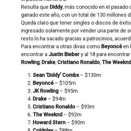
Resulta que
Diddy
, más conocido en el pasad
ganado este año, con un total de 130 millones d
Queda claro que tener singles o discos de éxito
ingresado solamente por vender una parte de su 
resto lo ha sacado gracias a patrocinios, acuer
Para encontrar a otras divas como
Beyoncé
en l
encontrar a
Justin Bieber
y al 18 para encontrar
Rowling
,
Drake
,
Cristiano Ronaldo
,
The Weekn
Sean ‘Diddy’ Combs
– $130m
Beyoncé
– $105m
JK Rowling
– $95m
Drake
– $94m
Cristiano Ronaldo
– $93m
The Weeknd
– $92m
Howard Stern
– $90m
Coldplay
– $88m