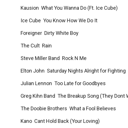
Kausion  What You Wanna Do (Ft. Ice Cube)
Ice Cube  You Know How We Do It
Foreigner  Dirty White Boy
The Cult  Rain
Steve Miller Band  Rock N Me
Elton John  Saturday Nights Alright for Fighting
Julian Lennon  Too Late for Goodbyes
Greg Kihn Band  The Breakup Song (They Dont W
The Doobie Brothers  What a Fool Believes
Kano  Cant Hold Back (Your Loving)