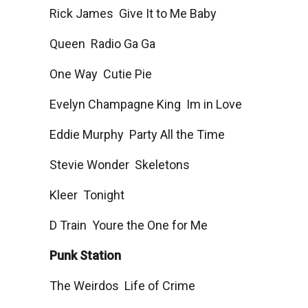
Rick James  Give It to Me Baby
Queen  Radio Ga Ga
One Way  Cutie Pie
Evelyn Champagne King  Im in Love
Eddie Murphy  Party All the Time
Stevie Wonder  Skeletons
Kleer  Tonight
D Train  Youre the One for Me
Punk Station
The Weirdos  Life of Crime