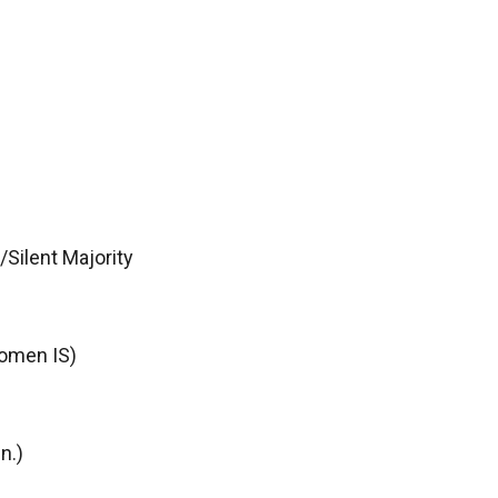
/Silent Majority
omen IS)
.)