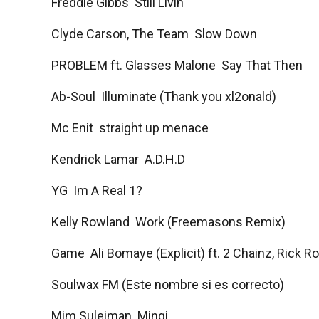
Freddie Gibbs  Still Livin
Clyde Carson, The Team  Slow Down
PROBLEM ft. Glasses Malone  Say That Then
Ab-Soul  Illuminate (Thank you xl2onald)
Mc Enit  straight up menace
Kendrick Lamar  A.D.H.D
YG  Im A Real 1?
Kelly Rowland  Work (Freemasons Remix)
Game  Ali Bomaye (Explicit) ft. 2 Chainz, Rick Ro
Soulwax FM (Este nombre si es correcto)
Mim Suleiman  Mingi