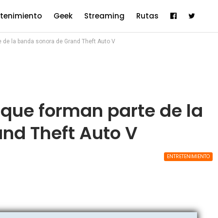
etenimiento
Geek
Streaming
Rutas
e de la banda sonora de Grand Theft Auto V
 que forman parte de la
nd Theft Auto V
ENTRETENIMIENTO