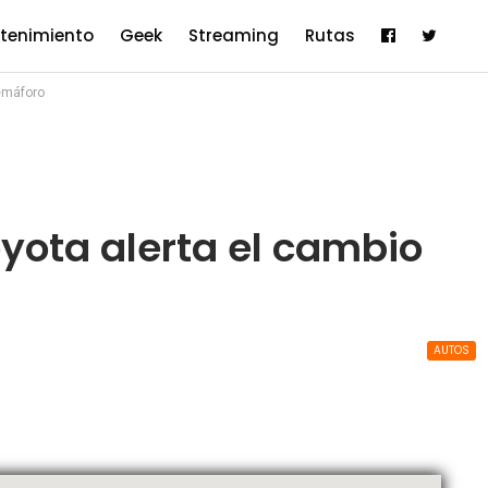
etenimiento
Geek
Streaming
Rutas
emáforo
yota alerta el cambio
AUTOS