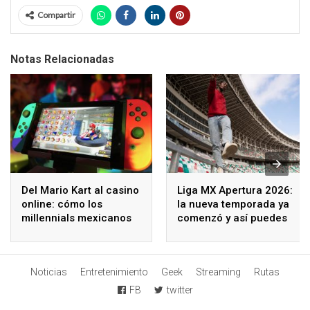
Compartir
Notas Relacionadas
Del Mario Kart al casino
Liga MX Apertura 2026:
online: cómo los
la nueva temporada ya
millennials mexicanos
comenzó y así puedes
redefinen el ocio digital
seguir los partidos
Noticias
Entretenimiento
Geek
Streaming
Rutas
FB
twitter