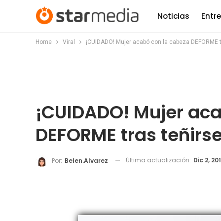
Noticias
Entr
Home
Viral
¡CUIDADO! Mujer acabó con la cabeza DEFORME tr
¡CUIDADO! Mujer aca
DEFORME tras teñirse
Última actualización:
Dic 2, 20
Por:
Belen.alvarez