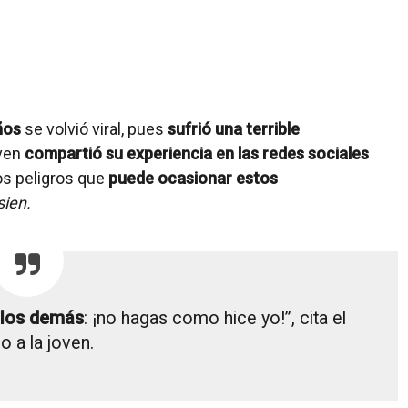
años
se volvió viral, pues
sufrió una terrible
oven
compartió su experiencia en las redes sociales
os peligros que
puede ocasionar estos
sien.
a los demás
: ¡no hagas como hice yo!”, cita el
o a la joven.