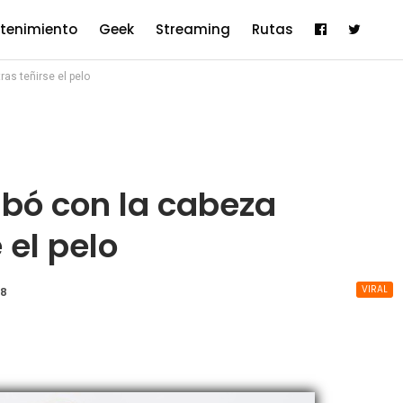
etenimiento
Geek
Streaming
Rutas
as teñirse el pelo
bó con la cabeza
 el pelo
VIRAL
18