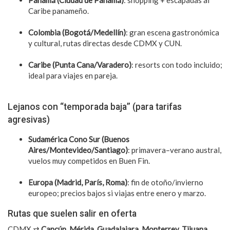
Panamá (Ciudad de Panamá)
: shopping + escapadas al
Caribe panameño.
Colombia (Bogotá/Medellín)
: gran escena gastronómica
y cultural, rutas directas desde CDMX y CUN.
Caribe (Punta Cana/Varadero)
: resorts con todo incluido;
ideal para viajes en pareja.
Lejanos con “temporada baja” (para tarifas
agresivas)
Sudamérica Cono Sur (Buenos
Aires/Montevideo/Santiago)
: primavera–verano austral,
vuelos muy competidos en Buen Fin.
Europa (Madrid, París, Roma)
: fin de otoño/invierno
europeo; precios bajos si viajas entre enero y marzo.
Rutas que suelen salir en oferta
CDMX ⇄
Cancún, Mérida, Guadalajara, Monterrey, Tijuana,