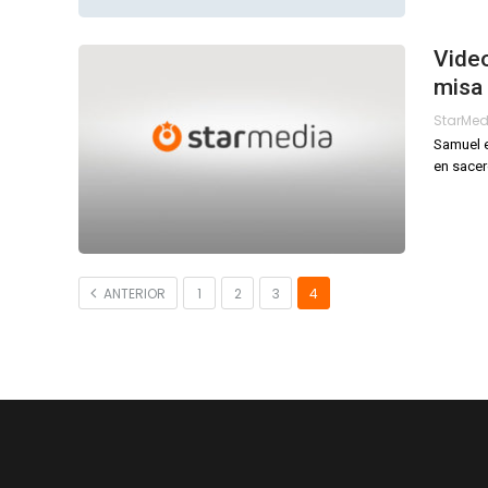
Video
misa
StarMe
Samuel e
en sacer
ANTERIOR
1
2
3
4