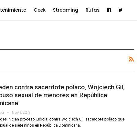
etenimiento
Geek
Streaming
Rutas
den contra sacerdote polaco, Wojciech Gil,
buso sexual de menores en República
nicana
dia
Nov 1, 2013
des inician proceso judicial contra Wojciech Gil, sacerdote polaco que
xual de siete niños en República Dominicana.