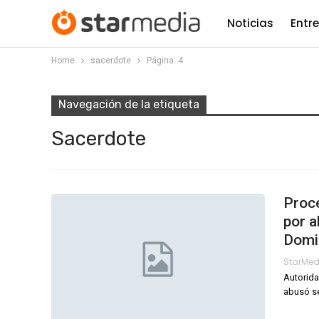
Noticias
Entr
Home
sacerdote
Página: 4
Navegación de la etiqueta
Sacerdote
Proce
por a
Domi
StarMe
Autorida
abusó se