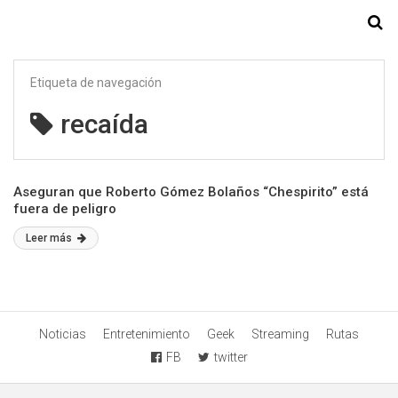
Starmedia
Etiqueta de navegación
recaída
Aseguran que Roberto Gómez Bolaños “Chespirito” está
fuera de peligro
Leer más
Noticias
Entretenimiento
Geek
Streaming
Rutas
FB
twitter