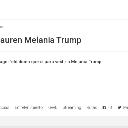
Starmedia
ión
Lauren Melania Trump
Lagerfeld dicen que sí para vestir a Melania Trump
icias
Entretenimiento
Geek
Streaming
Rutas
FB
twi