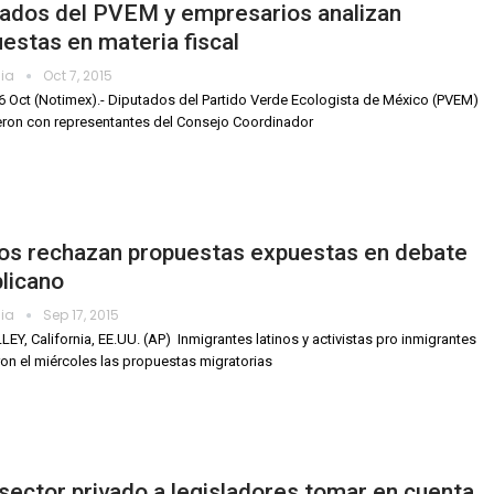
tados del PVEM y empresarios analizan
estas en materia fiscal
dia
Oct 7, 2015
6 Oct (Notimex).- Diputados del Partido Verde Ecologista de México (PVEM)
eron con representantes del Consejo Coordinador
nos rechazan propuestas expuestas en debate
licano
dia
Sep 17, 2015
EY, California, EE.UU. (AP)  Inmigrantes latinos y activistas pro inmigrantes
on el miércoles las propuestas migratorias
sector privado a legisladores tomar en cuenta