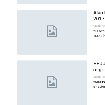
Alan 
2017
StarMe
* El act
16 Ene (
EEUU:
migr
StarMe
WASHINGT
sin auto