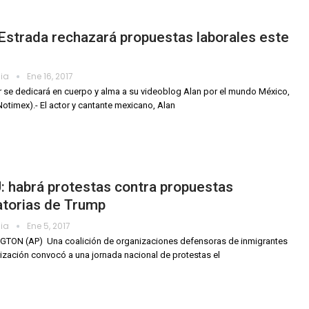
Estrada rechazará propuestas laborales este
dia
Ene 16, 2017
or se dedicará en cuerpo y alma a su videoblog Alan por el mundo México,
Notimex).- El actor y cantante mexicano, Alan
 habrá protestas contra propuestas
atorias de Trump
dia
Ene 5, 2017
ON (AP)  Una coalición de organizaciones defensoras de inmigrantes
rización convocó a una jornada nacional de protestas el