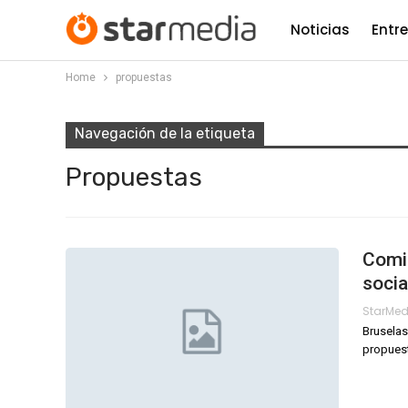
Noticias
Entr
Home
propuestas
Navegación de la etiqueta
Propuestas
Comis
socia
StarMe
Bruselas
propuest