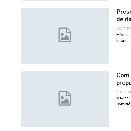
Prese
de d
StarMe
México, 
Informac
Comi
prop
StarMe
México, 
Comisión