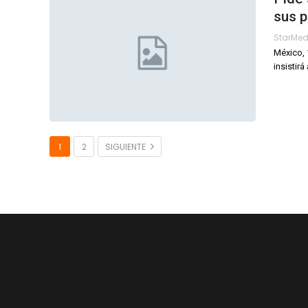
sus 
StarMe
México, 
insistir
1
2
SIGUIENTE