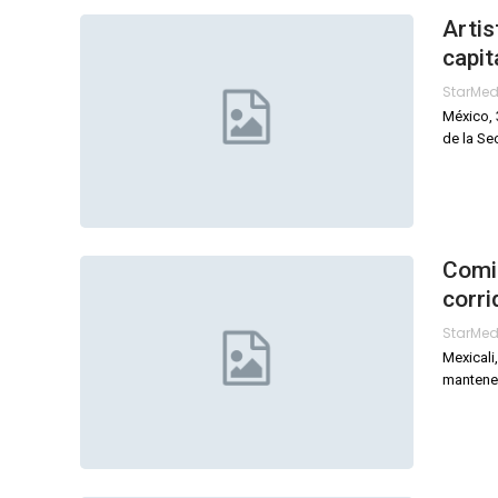
Artis
capit
StarMe
México, 
de la Se
Comis
corri
StarMe
Mexicali
mantener