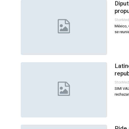
Dipu
propu
StarMe
México, 
se reuni
Lati
repub
StarMe
SIMI VALL
rechazar
Pide 