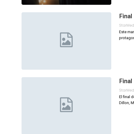
Final
StarMe
Este mar
protagon
Final
StarMe
El final
Dillon, 