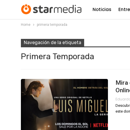
Noticias
Entr
Home
primera temporada
Navegación de la etiqueta
Primera Temporada
Mira 
Onlin
Eduard
Descubre 
este do