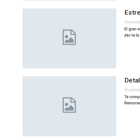
Estre
StarMe
El gran 
¡No te l
Detal
StarMe
Te compa
Remorse"