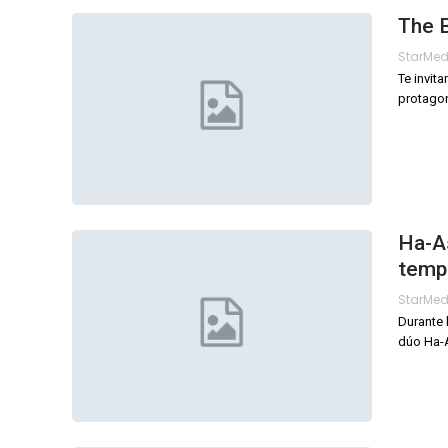
The B
StarMe
Te invit
protagon
Ha-As
temp
StarMe
Durante 
dúo Ha-