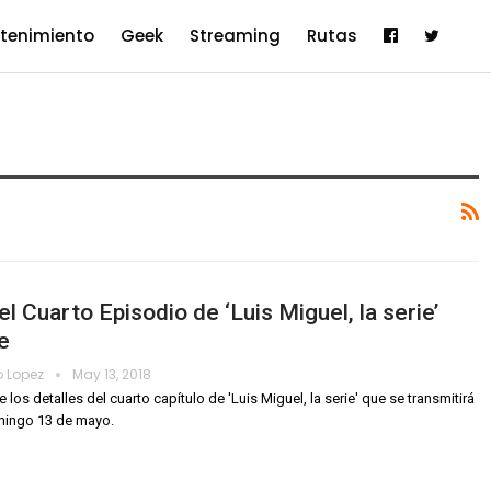
etenimiento
Geek
Streaming
Rutas
el Cuarto Episodio de ‘Luis Miguel, la serie’
e
o Lopez
May 13, 2018
los detalles del cuarto capítulo de 'Luis Miguel, la serie' que se transmitirá
mingo 13 de mayo.