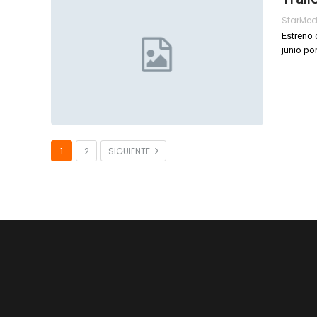
StarMe
Estreno 
junio por
1
2
SIGUIENTE