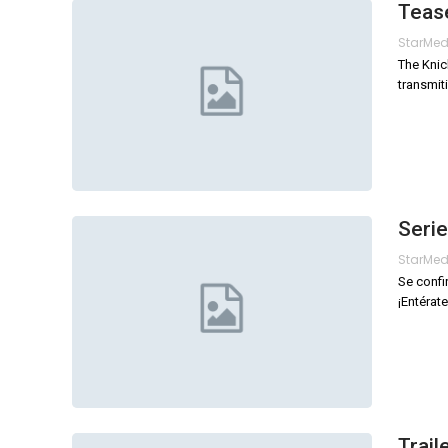
Tease
StarMe
The Knic
transmit
Serie
StarMe
Se confi
¡Entérate
Trail