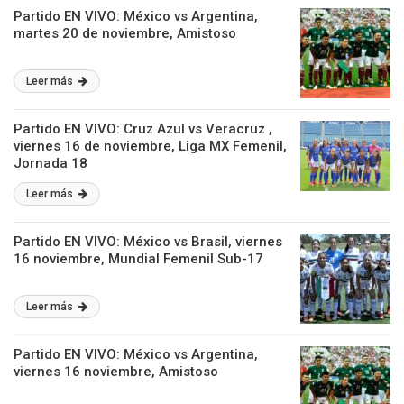
Partido EN VIVO: México vs Argentina,
martes 20 de noviembre, Amistoso
Leer más
Partido EN VIVO: Cruz Azul vs Veracruz ,
viernes 16 de noviembre, Liga MX Femenil,
Jornada 18
Leer más
Partido EN VIVO: México vs Brasil, viernes
16 noviembre, Mundial Femenil Sub-17
Leer más
Partido EN VIVO: México vs Argentina,
viernes 16 noviembre, Amistoso