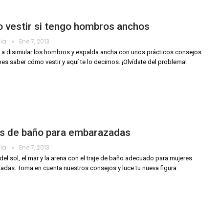
 vestir si tengo hombros anchos
dia
Ene 7, 2013
a disimular los hombros y espalda ancha con unos prácticos consejos.
es saber cómo vestir y aquí te lo decimos. ¡Olvídate del problema!
es de baño para embarazadas
dia
Ene 7, 2013
 del sol, el mar y la arena con el traje de baño adecuado para mujeres
das. Toma en cuenta nuestros consejos y luce tu nueva figura.