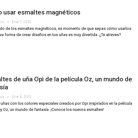
 usar esmaltes magnéticos
dia
Ene 7, 2013
ído de los esmaltes magnéticos, es momento de que sepas cómo usarlos.
va forma de crear diseños en tus uñas es muy divertida. ¿Te atreves?
tes de uña Opi de la película Oz, un mundo de
sía
dia
Ene 4, 2013
s uñas con los colores especiales creados por Opi inspirados en la película
y Oz, un mundo de fantasía. ¡Conoce los nuevos esmaltes!