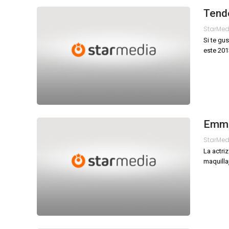
Tend
StarMe
Si te gu
este 201
Emma
StarMe
La actri
maquillaj