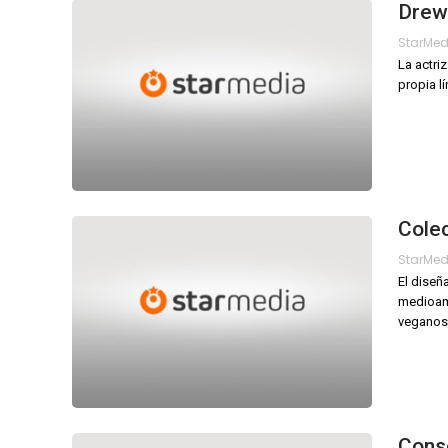
Drew 
StarMe
La actri
propia l
Cole
StarMe
El diseñ
medioamb
veganos
Conse