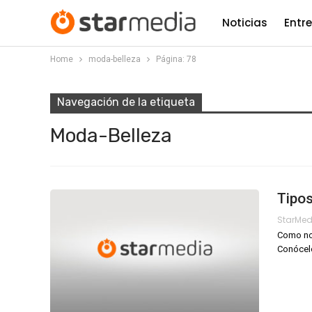
Noticias
Entr
Home
moda-belleza
Página: 78
Navegación de la etiqueta
Moda-Belleza
Tipos
StarMe
Como no 
Conócelo