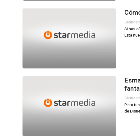
Cómo
StarMe
Si has o
Esta nue
Esmal
fanta
StarMe
Pinta tu
de Disne