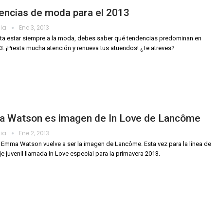
encias de moda para el 2013
dia
Ene 3, 2013
sta estar siempre a la moda, debes saber qué tendencias predominan en
3. ¡Presta mucha atención y renueva tus atuendos! ¿Te atreves?
 Watson es imagen de In Love de Lancôme
dia
Ene 2, 2013
z Emma Watson vuelve a ser la imagen de Lancôme. Esta vez para la línea de
e juvenil llamada In Love especial para la primavera 2013.