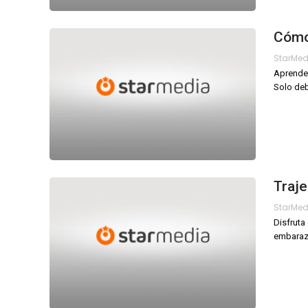
Cómo
StarMe
Aprende 
Solo deb
Traj
StarMe
Disfruta
embaraza