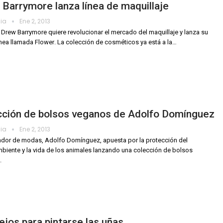
Barrymore lanza línea de maquillaje
dia
Ene 2, 2013
z Drew Barrymore quiere revolucionar el mercado del maquillaje y lanza su
ínea llamada Flower. La colección de cosméticos ya está a la…
cción de bolsos veganos de Adolfo Domínguez
dia
Ene 2, 2013
ador de modas, Adolfo Domínguez, apuesta por la protección del
iente y la vida de los animales lanzando una colección de bolsos
.
jos para pintarse las uñas