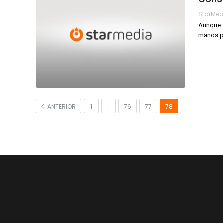
StarMe
Aunque s
manos pe
ANTERIOR
1
…
76
77
78