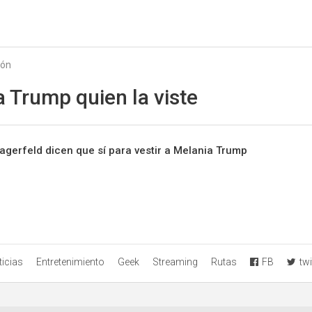
Starmedia
ión
 Trump quien la viste
Lagerfeld dicen que sí para vestir a Melania Trump
icias
Entretenimiento
Geek
Streaming
Rutas
FB
twi