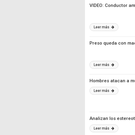
VIDEO: Conductor ame
Leer más
Preso queda con mach
Leer más
Hombres atacan a mu
Leer más
Analizan los estereo
Leer más