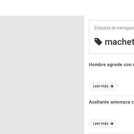
Etiqueta de navegac
mache
Hombre agrede con m
Leer más
Asaltante amenaza c
Leer más