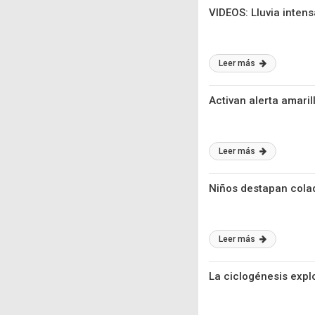
VIDEOS: Lluvia inten
Leer más
Activan alerta amari
Leer más
Niños destapan cola
Leer más
La ciclogénesis expl