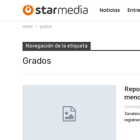
Noticias
Entr
Home
grados
Navegación de la etiqueta
Grados
Repo
meno
StarMe
Zacateca
registra