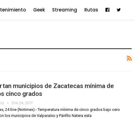
etenimiento
Geek
Streaming
Rutas
rtan municipios de Zacatecas mínima de
s cinco grados
dia
Ene 24, 2017
s, 24 Ene (Notimex).- Temperatura mínima de cinco grados bajo cero
ron los municipios de Valparaíso y Pánfilo Natera esta