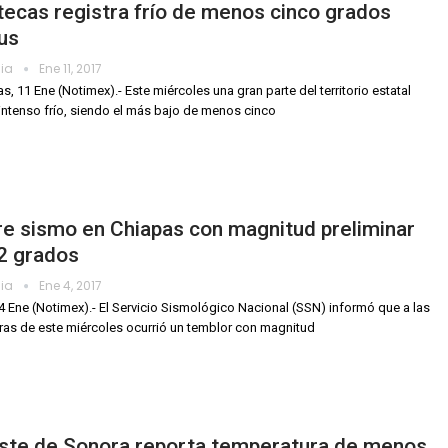
ecas registra frío de menos cinco grados
us
dia
Ene 11, 2017
s, 11 Ene (Notimex).- Este miércoles una gran parte del territorio estatal
 intenso frío, siendo el más bajo de menos cinco
e sismo en Chiapas con magnitud preliminar
2 grados
dia
Ene 4, 2017
4 Ene (Notimex).- El Servicio Sismológico Nacional (SSN) informó que a las
ras de este miércoles ocurrió un temblor con magnitud
ste de Sonora reporta temperatura de menos