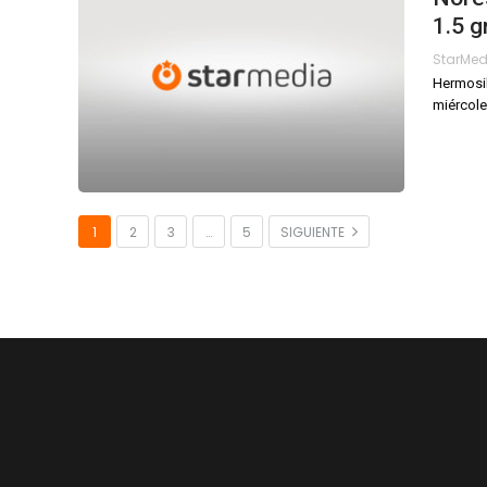
1.5 g
StarMe
Hermosil
miércole
1
2
3
…
5
SIGUIENTE