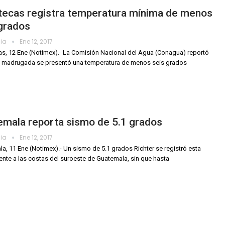
tecas registra temperatura mínima de menos
grados
dia
Ene 12, 2017
s, 12 Ene (Notimex).- La Comisión Nacional del Agua (Conagua) reportó
a madrugada se presentó una temperatura de menos seis grados
emala reporta sismo de 5.1 grados
dia
Ene 12, 2017
a, 11 Ene (Notimex).- Un sismo de 5.1 grados Richter se registró esta
ente a las costas del suroeste de Guatemala, sin que hasta