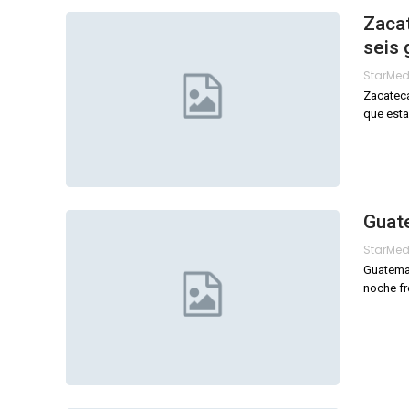
Zaca
seis 
StarMe
Zacateca
que est
Guat
StarMe
Guatemal
noche fr