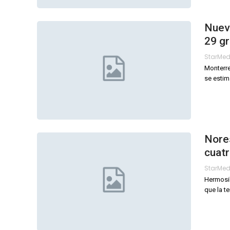
Nuevo
29 g
StarMe
Monterre
se estim
Nore
cuat
StarMe
Hermosil
que la t