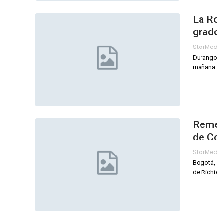
La Ro
grado
StarMe
Durango,
mañana 
Remec
de C
StarMe
Bogotá, 
de Richt