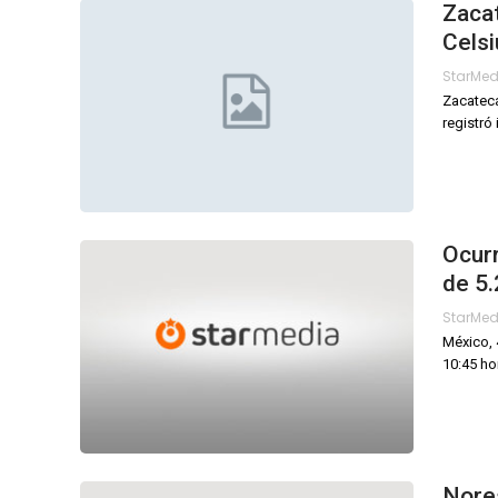
Zacat
Celsi
StarMe
Zacateca
registró
Ocurr
de 5.
StarMe
México, 
10:45 ho
Nore